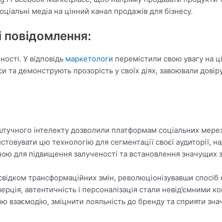
оціальні медіа на цінний канал продажів для бізнесу.
і повідомлення:
ності. У відповідь
маркетологи
перемістили свою увагу на ц
си та демонструють прозорість у своїх діях, завоювали довір
 штучного інтелекту дозволили платформам соціальних мереж
товувати цю технологію для сегментації своєї аудиторії, на
ою для підвищення залученості та встановлення значущих зв’
відком трансформаційних змін, революціонізувавши спосіб с
ерція, автентичність і персоналізація стали невід’ємними 
ою взаємодію, зміцнити лояльність до бренду та сприяти з