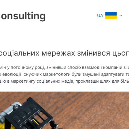
Consulting
UA
у соціальних мережах змінився цьо
ін у поточному році, змінивши спосіб взаємодії компаній зі 
 еволюції існуючих маркетологи були змушені адаптувати та в
ію в маркетингу соціальних медіа, проклавши шлях для більш