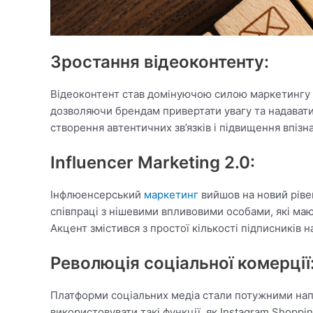
Зростання відеоконтенту:
Відеоконтент став домінуючою силою маркетингу в 
дозволяючи брендам привертати увагу та надавати 
створення автентичних зв’язків і підвищення впізн
Influencer Marketing 2.0:
Інфлюенсерський
маркетинг
вийшов на новий ріве
співпраці з нішевими впливовими особами, які мают
Акцент змістився з простої кількості підписників 
Революція соціальної комерції
Платформи соціальних медіа стали потужними напр
використовувати такі функції, як Instagram Shopp