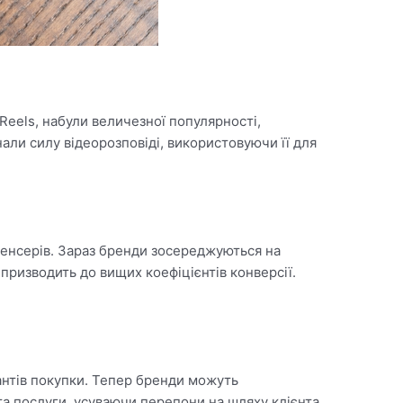
Reels, набули величезної популярності,
али силу відеорозповіді, використовуючи її для
юенсерів. Зараз бренди зосереджуються на
 призводить до вищих коефіцієнтів конверсії.
антів покупки. Тепер бренди можуть
та послуги, усуваючи перепони на шляху клієнта.