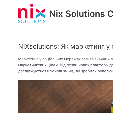
Skip
to
Nix Solutions 
content
NIXsolutions: Як маркетинг 
Маркетинг у соціальних мережах зазнав значних зм
маркетингових цілей. Від появи нових платформ до
досліджуються ключові зміни, які зробили революц