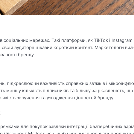
соціальних мережах. Такі платформи, як TikTok і Instagram 
своїй аудиторії цікавий короткий контент. Маркетологи визн
аваності бренду.
нь, підкреслюючи важливість справжніх зв’язків і мікроінфл
ь меншу кількість підписників та більшу зацікавленість, що
на якість залучення та узгодження цінностей бренду.
:
ямками для покупок завдяки інтеграції безперебійних варі
ing і Facebook Marketplace, щоб напряму продавати продукти 